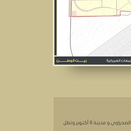
تبعد مدينة الشيخ زايد عن وسط القاهرة 38 كم بالمنطقة الواقعة بين طريق القاهرة – الاسكندرية الصحراوي و مدينة 6 أكتوبر وتطل