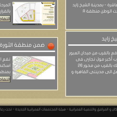
اشرة - بمدينة الشيخ زايد
المرحل
ت الوطن منطقة A
بالقرار 77 - مدينة الشيخ زا
التفاص
خ زايد
ضمن منطقة الثورة ا
قع بالقرب من ميدان العبور
رب أكبر مول تجارى فى
تقع ا
مصر و كذلك بالقرب من محور 26
اسكندر
صل الى مدينتى القاهرة و
بمنطق
التفاص